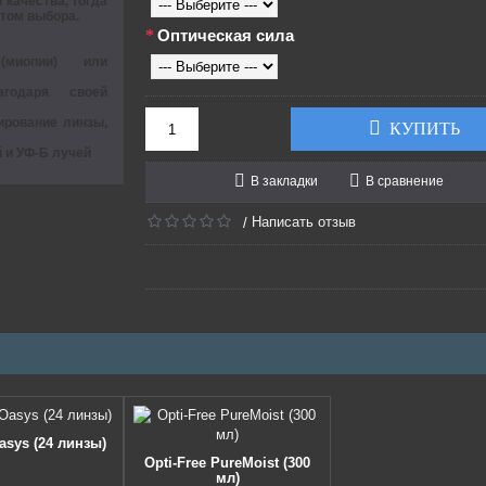
качества, тогда
том выбора.
Оптическая сила
(миопии) или
годаря своей
нирование линзы,
КУПИТЬ
й и УФ-Б лучей
В закладки
В сравнение
Написать отзыв
/
asys (24 линзы)
Opti-Free PureMoist (300
мл)