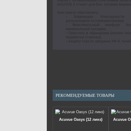
линзы с оптимальным сочетанием цены и 
ACUVUE 2 станут для Вас лучшим вариан
Они смогут обеспечить:
• Коррекцию близорукости 
дальнозоркости (гиперметропии).
• Максимальный комфорт бла
минимальной толщине.
• Простоту в обращении (легкое то
индикатор стороны).
• Защиту глаз от вредных УФ-А луче
РЕКОМЕНДУЕМЫЕ ТОВАРЫ
Acuvue Oasys (12 линз)
Acuvue O