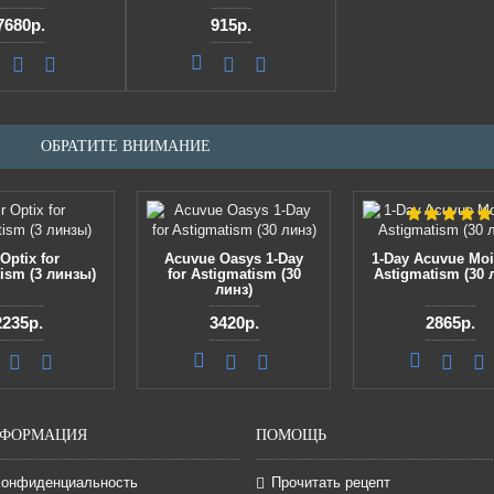
7680р.
915р.
ОБРАТИТЕ ВНИМАНИЕ
 Optix for
Acuvue Oasys 1-Day
1-Day Acuvue Mois
ism (3 линзы)
for Astigmatism (30
Astigmatism (30 
линз)
2235р.
3420р.
2865р.
ФОРМАЦИЯ
ПОМОЩЬ
Конфиденциальность
Прочитать рецепт