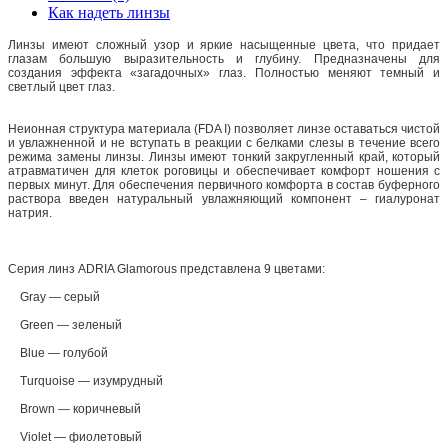
Как надеть линзы
Линзы имеют сложный узор и яркие насыщенные цвета, что придает
глазам большую выразительность и глубину. Предназначены для
создания эффекта «загадочных» глаз. Полностью меняют темный и
светлый цвет глаз.
Неионная структура материала (FDA I) позволяет линзе оставаться чистой
и увлажненной и не вступать в реакции с белками слезы в течение всего
режима замены линзы. Линзы имеют тонкий закругленный край, который
атравматичен для клеток роговицы и обеспечивает комфорт ношения с
первых минут. Для обеспечения первичного комфорта в состав буферного
раствора введен натуральный увлажняющий компонент – гиалуронат
натрия.
Серия линз ADRIA Glamorous представлена 9 цветами:
Gray — серый
Green — зеленый
Blue — голубой
Turquoise — изумрудный
Brown — коричневый
Violet — фиолетовый