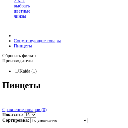
> Как
выбрать
цветные
линзы
+
Сопутствующие товары
Пинцеты
Сбросить фильтр
Производители
Kaida (1)
Пинцеты
Сравнение товаров (0)
Показать:
Сортировка: