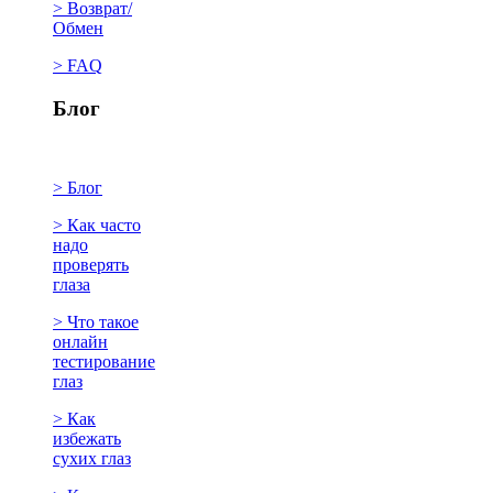
> Возврат/
Обмен
> FAQ
Блог
> Блог
> Как часто
надо
проверять
глаза
> Что такое
онлайн
тестирование
глаз
> Как
избежать
сухих глаз