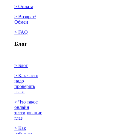
> Оплата
> Возврат/
Обмен
> FAQ
Блог
> Блог
> Как часто
надо
проверять
глаза
> Что такое
онлайн
тестирование
глаз
> Как
избежать