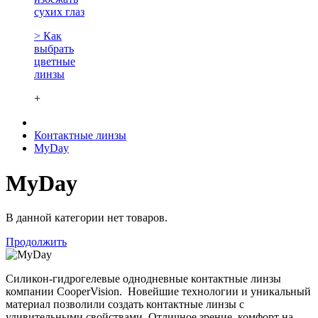
сухих глаз
> Как
выбрать
цветные
линзы
+
Контактные линзы
MyDay
MyDay
В данной категории нет товаров.
Продолжить
Силикон-гидрогелевые однодневные контактные линзы
компании CooperVision. Новейшие технологии и уникальный
материал позволили создать контактные линзы с
удивительными свойствами. Отличное зрение, комфорт на